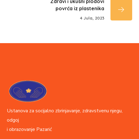
Zdravi i ukusni plodovi
povrća iz plastenika
4 Jula, 2023
Ustanova za socijalno zbrinjavanje, zdravstvenu njegu,
odgoj
i obrazovanje
Pazarić