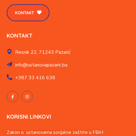
KONTAKT
KONTAKT
Resnik 22,
71243 Pazarić
info@ustanovapazaric.ba
+387
33 416 638
KORISNI LINKOVI
Zakon o ustanovama socijalne zaštite u FBiH