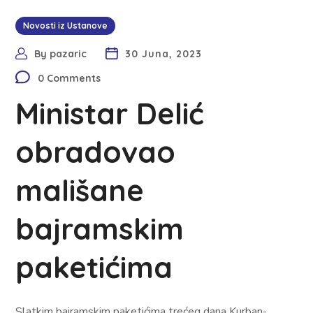
Novosti iz Ustanove
By
pazaric
30 Juna, 2023
0 Comments
Ministar Delić
obradovao
mališane
bajramskim
paketićima
Slatkim bajramskim paketićima trećeg dana Kurban-