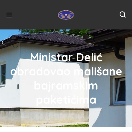
Ministar Delić
obradovao mališane
bajramskim
paketićima