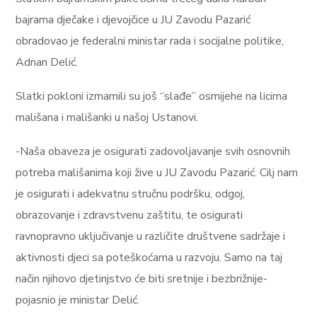
bajrama dječake i djevojčice u JU Zavodu Pazarić
obradovao je federalni ministar rada i socijalne politike,
Adnan Delić.
Slatki pokloni izmamili su još “slađe” osmijehe na licima
mališana i mališanki u našoj Ustanovi.
-Naša obaveza je osigurati zadovoljavanje svih osnovnih
potreba mališanima koji žive u JU Zavodu Pazarić. Cilj nam
je osigurati i adekvatnu stručnu podršku, odgoj,
obrazovanje i zdravstvenu zaštitu, te osigurati
ravnopravno uključivanje u različite društvene sadržaje i
aktivnosti djeci sa poteškoćama u razvoju. Samo na taj
način njihovo djetinjstvo će biti sretnije i bezbrižnije-
pojasnio je ministar Delić.