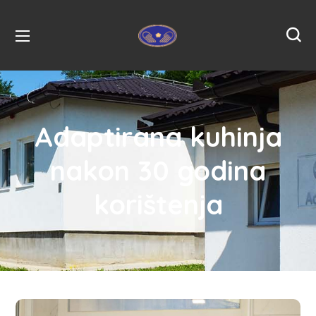
Adaptirana kuhinja
nakon 30 godina
korištenja