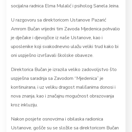
socijalna radnica Elma Mulalić i psiholog Sanela Jeina.
U razgovoru sa direktoricom Ustanove Pazarić
Amrom Bučan vrijedni tim Zavoda Mjedenica pohvalio
je dječake i djevojčice iz naše Ustanove, kao i
uposlenike koji svakodnevno ulažu veliki trud kako bi
oni uspješno izvršavali školske obaveze.
Direktorica Bučan je izrazila veliko zadovoljstvo što
uspješna saradnja sa Zavodom “Mjedenica” je
kontinuirana, i uz veliku dragost mališanima donosi i
nova znanja, kao i značajnu mogućnost obrazovanja
kroz inkluziju.
Nakon posjete osnovcima i obilaska radionica
Ustanove, gošče su se složile sa direktoricom Bučan