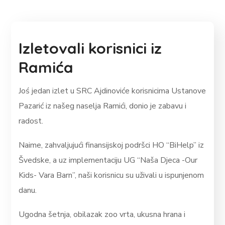
Izletovali korisnici iz
Ramića
Joś jedan izlet u SRC Ajdinoviće korisnicima Ustanove
Pazarić iz našeg naselja Ramići, donio je zabavu i
radost.
Naime, zahvaljujući finansijskoj podršci HO “BiHelp” iz
Švedske, a uz implementaciju UG “Naša Djeca -Our
Kids- Vara Barn”, naši korisnicu su uživali u ispunjenom
danu.
Ugodna šetnja, obilazak zoo vrta, ukusna hrana i