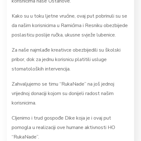
korisnicima naše Ustanove.
Kako su u toku ljetne vrućine, ovaj put pobrinuli su se
da našim korisnicima u Ramićima i Resniku obezbijede
poslasticu poslije ručka, ukusne svježe lubenice.
Za naše najmlađe kreativce obezbijedili su školski
pribor, dok za jednu korisnicu platitili usluge
stomatoloških intervencija.
Zahvaljujemo se timu “RukaNade” na još jednoj
vrijednoj donaciji kojom su donijeli radost našim
korisnicima.
CIjenimo i trud gospođe Dike koja je i ovaj put
pomogla u realizaciji ove humane aktivnosti HO
“RukaNade”.