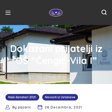
Dokazani prijatelji iz
OŠ “Čengić-Vila I”
Naši donatori 2021.
Novosti iz Ustanove
By
pazaric
28 Decembra, 2021