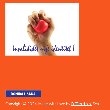
Copyright © 2024 Made with love by
B Tim d.o.o.
Sva