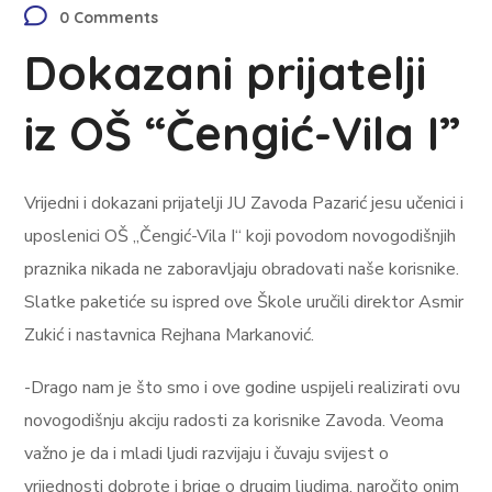
0 Comments
Dokazani prijatelji
iz OŠ “Čengić-Vila I”
Vrijedni i dokazani prijatelji JU Zavoda Pazarić jesu učenici i
uposlenici OŠ „Čengić-Vila I“ koji povodom novogodišnjih
praznika nikada ne zaboravljaju obradovati naše korisnike.
Slatke paketiće su ispred ove Škole uručili direktor Asmir
Zukić i nastavnica Rejhana Markanović.
-Drago nam je što smo i ove godine uspijeli realizirati ovu
novogodišnju akciju radosti za korisnike Zavoda. Veoma
važno je da i mladi ljudi razvijaju i čuvaju svijest o
vrijednosti dobrote i brige o drugim ljudima, naročito onim