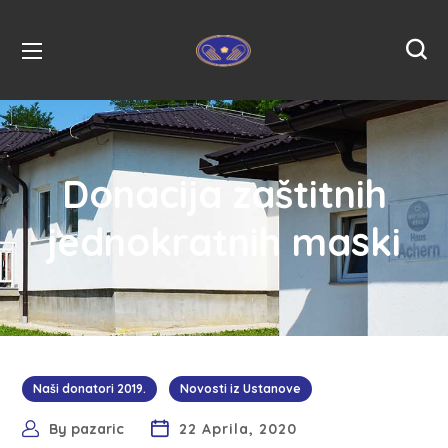
Donacija zaštitnih
jednokratnih maski
Naši donatori 2019.
Novosti iz Ustanove
By
pazaric
22 Aprila, 2020