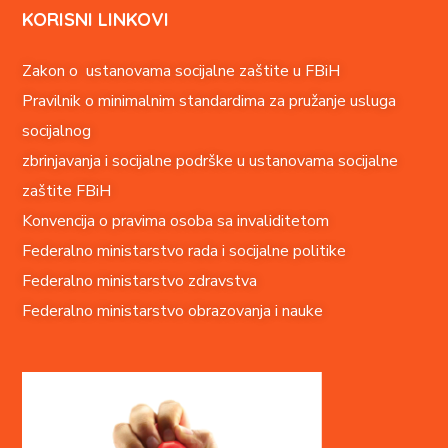
KORISNI LINKOVI
Zakon o ustanovama socijalne zaštite u FBiH
Pravilnik o minimalnim standardima za pružanje usluga
socijalnog
zbrinjavanja i socijalne podrške u ustanovama socijalne
zaštite FBiH
Konvencija o pravima o
soba sa invaliditetom
Federalno ministarstvo rada i socijalne politike
Federalno ministarstvo zdravstva
Federalno ministarstvo obrazovanja i nauke