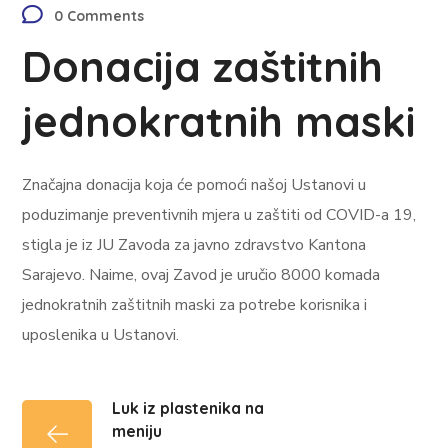
0 Comments
Donacija zaštitnih
jednokratnih maski
Značajna donacija koja će pomoći našoj Ustanovi u
poduzimanje preventivnih mjera u zaštiti od COVID-a 19,
stigla je iz JU Zavoda za javno zdravstvo Kantona
Sarajevo. Naime, ovaj Zavod je uručio 8000 komada
jednokratnih zaštitnih maski za potrebe korisnika i
uposlenika u Ustanovi.
Luk iz plastenika na
meniju