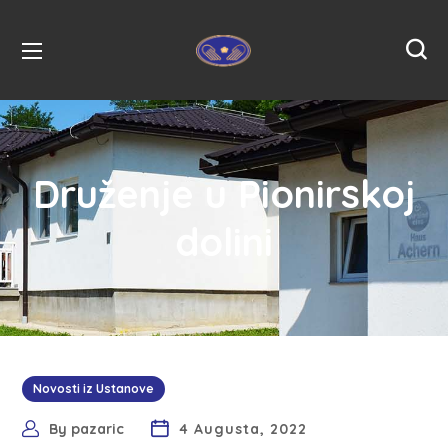
Druženje u Pionirskoj
dolini
Novosti iz Ustanove
By
pazaric
4 Augusta, 2022