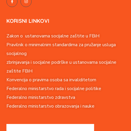
KORISNI LINKOVI
Zakon o ustanovama socijalne zaštite u FBiH
Pravilnik o minimalnim standardima za pružanje usluga
socijalnog
zbrinjavanja i socijalne podrške u ustanovama socijalne
zaštite FBiH
Konvencija o pravima o
soba sa invaliditetom
Federalno ministarstvo rada i socijalne politike
Federalno ministarstvo zdravstva
Federalno ministarstvo obrazovanja i nauke