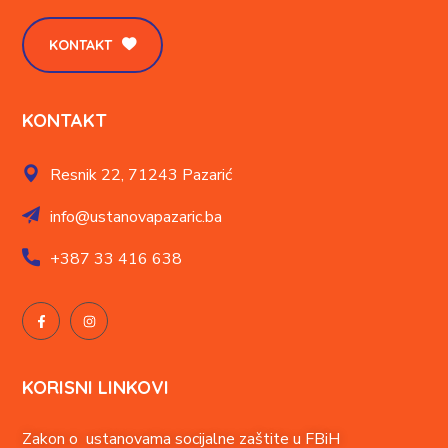
KONTAKT
KONTAKT
Resnik 22,
71243 Pazarić
info@ustanovapazaric.ba
+387
33 416 638
KORISNI LINKOVI
Zakon o ustanovama socijalne zaštite u FBiH