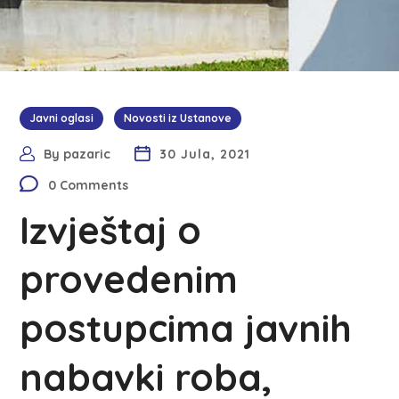
Javni oglasi
Novosti iz Ustanove
By
pazaric
30 Jula, 2021
0 Comments
Izvještaj o
provedenim
postupcima javnih
nabavki roba,