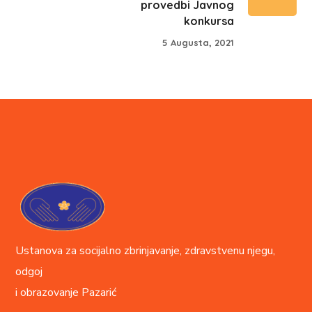
provedbi Javnog
konkursa
5 Augusta, 2021
Ustanova za socijalno zbrinjavanje, zdravstvenu njegu,
odgoj
i obrazovanje
Pazarić