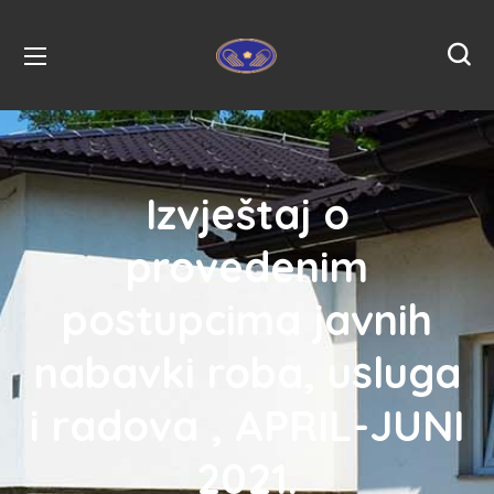
Izvještaj o
provedenim
postupcima javnih
nabavki roba, usluga
i radova , APRIL-JUNI
2021.