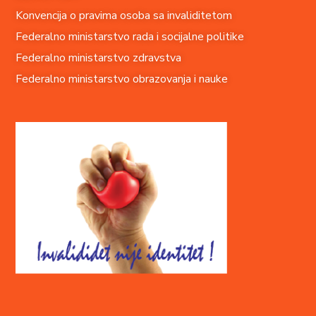
Konvencija o pravima o
soba sa invaliditetom
Federalno ministarstvo rada i socijalne politike
Federalno ministarstvo zdravstva
Federalno ministarstvo obrazovanja i nauke