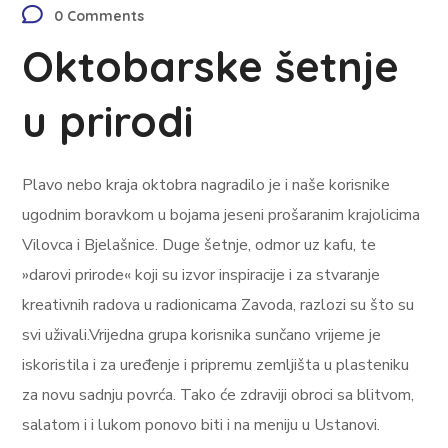
0 Comments
Oktobarske šetnje
u prirodi
Plavo nebo kraja oktobra nagradilo je i naše korisnike
ugodnim boravkom u bojama jeseni prošaranim krajolicima
Vilovca i Bjelašnice. Duge šetnje, odmor uz kafu, te
»darovi prirode« koji su izvor inspiracije i za stvaranje
kreativnih radova u radionicama Zavoda, razlozi su što su
svi uživali.Vrijedna grupa korisnika sunčano vrijeme je
iskoristila i za uređenje i pripremu zemljišta u plasteniku
za novu sadnju povrća. Tako će zdraviji obroci sa blitvom,
salatom i i lukom ponovo biti i na meniju u Ustanovi.