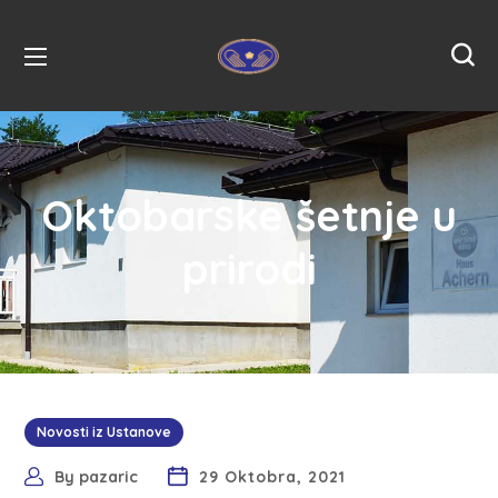
Oktobarske šetnje u
prirodi
Novosti iz Ustanove
By
pazaric
29 Oktobra, 2021