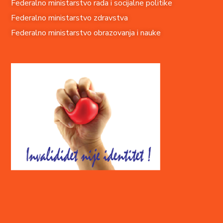
Federalno ministarstvo rada i socijalne politike
Federalno ministarstvo zdravstva
Federalno ministarstvo obrazovanja i nauke