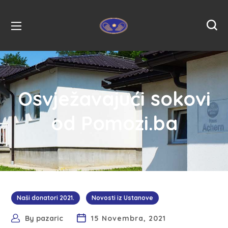
Osvježavajući sokovi
od Pomozi.ba
Naši donatori 2021.
Novosti iz Ustanove
By
pazaric
15 Novembra, 2021