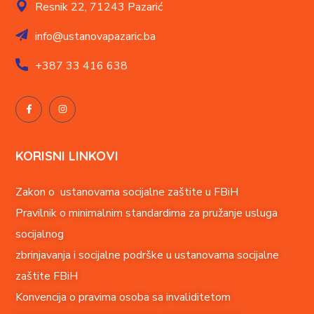
Resnik 22,
71243 Pazarić
info@ustanovapazaric.ba
+387
33 416 638
KORISNI LINKOVI
Zakon o ustanovama socijalne zaštite u FBiH
Pravilnik o minimalnim standardima za pružanje usluga
socijalnog
zbrinjavanja i socijalne podrške u ustanovama socijalne
zaštite FBiH
Konvencija o pravima o
soba sa invaliditetom