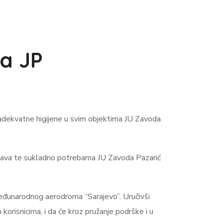
ca JP
 adekvatne higijene u svim objektima JU Zavoda
edstava te sukladno potrebama JU Zavoda Pazarić
JP Međunarodnog aerodroma “Sarajevo”. Uručivši
 korisnicima, i da će kroz pružanje podrške i u