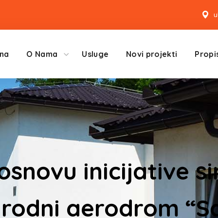
u
na
O Nama
Usluge
Novi projekti
Propis
snovu inicijative s
rodni aerodrom “Sa