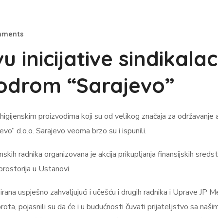
mments
 inicijative sindikala
odrom “Sarajevo”
higijenskim proizvodima koji su od velikog značaja za održavanje
evo” d.o.o. Sarajevo veoma brzo su i ispunili.
mskih radnika organizovana je akcija prikupljanja finansijskih sr
prostorija u Ustanovi.
ealizirana uspješno zahvaljujući i učešću i drugih radnika i Uprave 
ta, pojasnili su da će i u budućnosti čuvati prijateljstvo sa našim