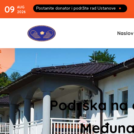
09
AUG
Postanite donator i podržite rad Ustanove
●
2026
Naslov
Podrška na o
Međuna