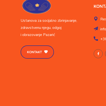
KONT
Res
Ustanova za socijalno zbrinjavanje,
zdravstvenu njegu, odgoj
inf
i obrazovanje
Pazarić
+3
KONTAKT