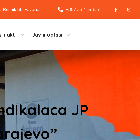
l. Resnik bb, Pazarić
+387 33 416-638
i i akti
Javni oglasi
indikalaca JP
rajevo”