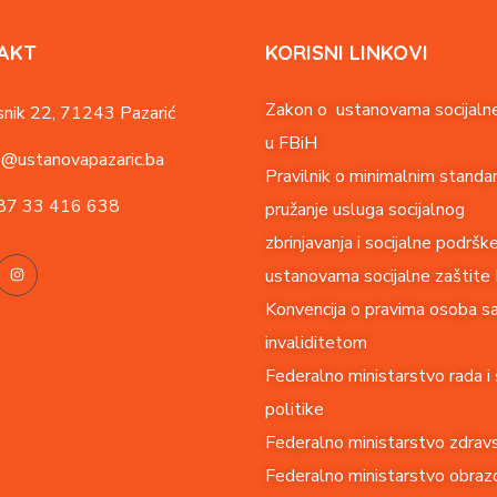
AKT
KORISNI LINKOVI
Zakon o ustanovama socijalne
nik 22,
71243 Pazarić
u FBiH
o@ustanovapazaric.ba
Pravilnik o minimalnim standa
87
33 416 638
pružanje usluga socijalnog
zbrinjavanja i socijalne podršk
ustanovama socijalne zaštite
Konvencija o pravima o
soba s
invaliditetom
Federalno ministarstvo rada i 
politike
Federalno ministarstvo zdrav
Federalno ministarstvo obrazo