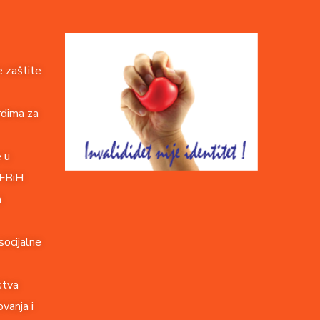
 zaštite
rdima za
e u
 FBiH
a
socijalne
stva
vanja i