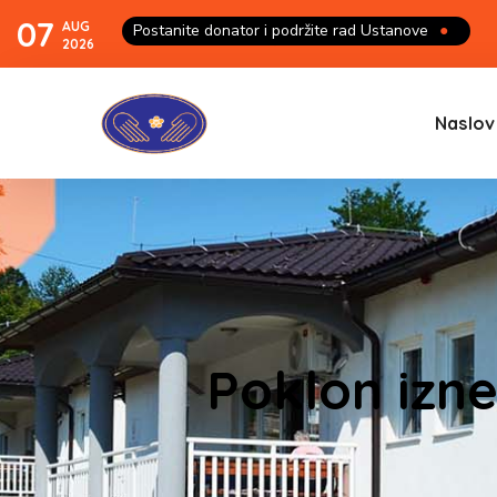
07
AUG
Postanite donator i podržite rad Ustanove
●
2026
Naslov
Poklon izn