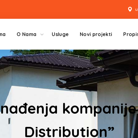
u
na
O Nama
Usluge
Novi projekti
Propis
enađenja kompanij
Distribution”