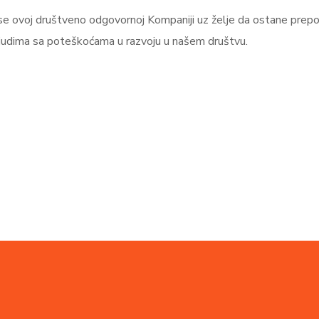
 se ovoj društveno odgovornoj Kompaniji uz želje da ostane prepo
ljudima sa poteškoćama u razvoju u našem društvu.