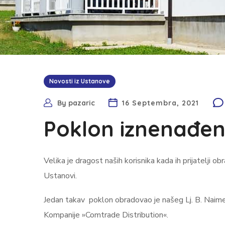
Novosti iz Ustanove
By
pazaric
16 Septembra, 2021
Poklon iznenađen
Velika je dragost naših korisnika kada ih prijatelji
Ustanovi.
Jedan takav poklon obradovao je našeg Lj. B. Naime, 
Kompanije »Comtrade Distribution«.