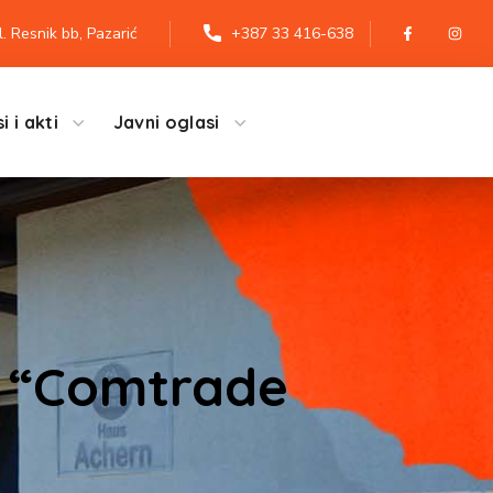
l. Resnik bb, Pazarić
+387 33 416-638
i i akti
Javni oglasi
e “Comtrade