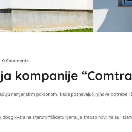
0 Comments
ja kompanije “Comtrad
 obraduju namjenskim poklonom, kada poznavajući njihove potrebe i 
zbog kvara na starom frižideru njemu je trebao novi, te su »slatk