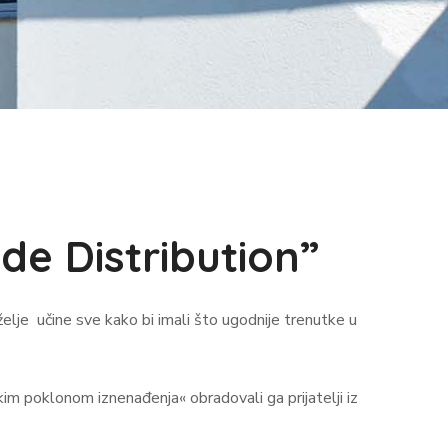
e Distribution”
želje učine sve kako bi imali što ugodnije trenutke u
im poklonom iznenađenja« obradovali ga prijatelji iz