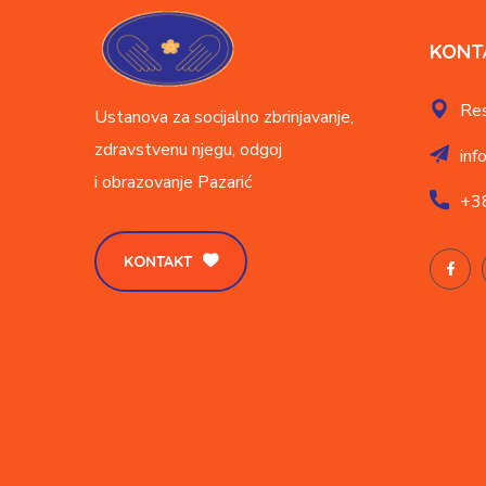
KONT
Res
Ustanova za socijalno zbrinjavanje,
zdravstvenu njegu, odgoj
inf
i obrazovanje
Pazarić
+3
KONTAKT