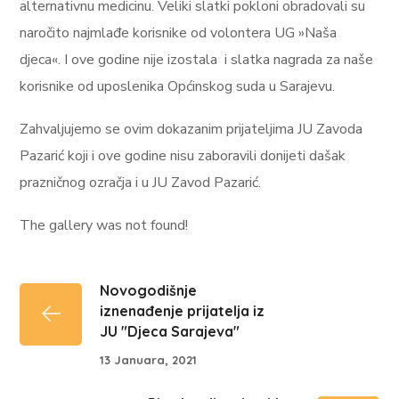
alternativnu medicinu. Veliki slatki pokloni obradovali su
naročito najmlađe korisnike od volontera UG »Naša
djeca«. I ove godine nije izostala i slatka nagrada za naše
korisnike od uposlenika Općinskog suda u Sarajevu.
Zahvaljujemo se ovim dokazanim prijateljima JU Zavoda
Pazarić koji i ove godine nisu zaboravili donijeti dašak
prazničnog ozračja i u JU Zavod Pazarić.
The gallery was not found!
Novogodišnje
iznenađenje prijatelja iz
JU "Djeca Sarajeva"
13 Januara, 2021