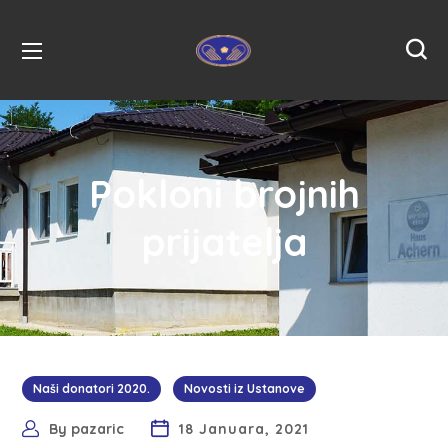
Pokloni brojnih
prijatelja
Naši donatori 2020.
Novosti iz Ustanove
By
pazaric
18 Januara, 2021