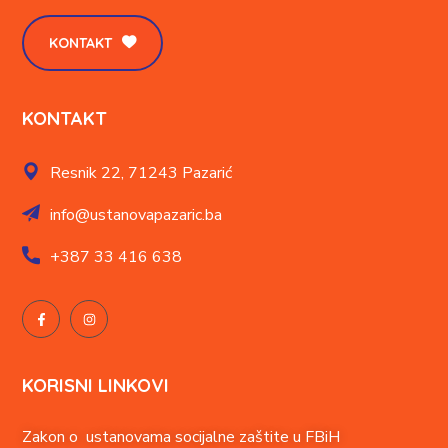
KONTAKT
KONTAKT
Resnik 22,
71243 Pazarić
info@ustanovapazaric.ba
+387
33 416 638
KORISNI LINKOVI
Zakon o ustanovama socijalne zaštite u FBiH