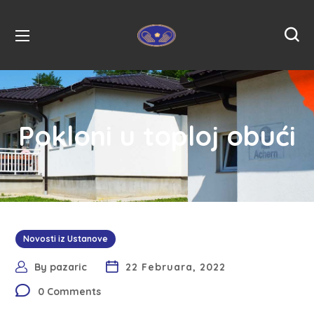
Pokloni u toploj obući
Novosti iz Ustanove
By
pazaric
22 Februara, 2022
0 Comments