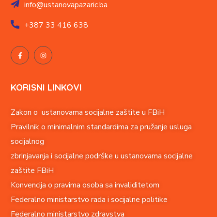
info@ustanovapazaric.ba
+387
33 416 638
KORISNI LINKOVI
Zakon o ustanovama socijalne zaštite u FBiH
Pravilnik o minimalnim standardima za pružanje usluga
socijalnog
zbrinjavanja i socijalne podrške u ustanovama socijalne
zaštite FBiH
Konvencija o pravima o
soba sa invaliditetom
Federalno ministarstvo rada i socijalne politike
Federalno ministarstvo zdravstva