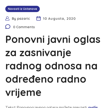
Novosti iz Ustanove
By
pazaric
10 Augusta, 2020
0 Comments
Ponovni javni oglas
za zasnivanje
radnog odnosa na
određeno radno
vrijeme
Tekst Ponovnog javnog oglasa možete preuzeti
ovdje