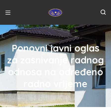
Ponovni javni oglas
za zasnivanje radnog
odnosa na određeno
radno vrijeme