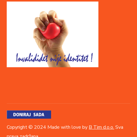
Copyright © 2024 Made with love by
B Tim d.o.o.
Sva
prava zadržana.