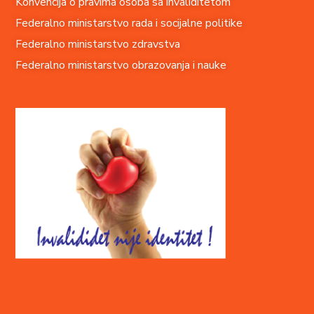
Konvencija o pravima o
soba sa invaliditetom
Federalno ministarstvo rada i socijalne politike
Federalno ministarstvo zdravstva
Federalno ministarstvo obrazovanja i nauke