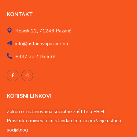
KONTAKT
Resnik 22,
71243 Pazarić
info@ustanovapazaric.ba
+387
33 416 638
KORISNI LINKOVI
Zakon o ustanovama socijalne zaštite u FBiH
Pravilnik o minimalnim standardima za pružanje usluga
socijalnog