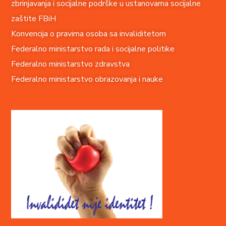
zbrinjavanja i socijalne podrške u ustanovama socijalne
zaštite FBiH
Konvencija o pravima o
soba sa invaliditetom
Federalno ministarstvo rada i socijalne politike
Federalno ministarstvo zdravstva
Federalno ministarstvo obrazovanja i nauke