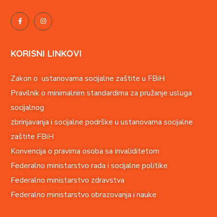
KORISNI LINKOVI
Zakon o ustanovama socijalne zaštite u FBiH
Pravilnik o minimalnim standardima za pružanje usluga
socijalnog
zbrinjavanja i socijalne podrške u ustanovama socijalne
zaštite FBiH
Konvencija o pravima o
soba sa invaliditetom
Federalno ministarstvo rada i socijalne politike
Federalno ministarstvo zdravstva
Federalno ministarstvo obrazovanja i nauke