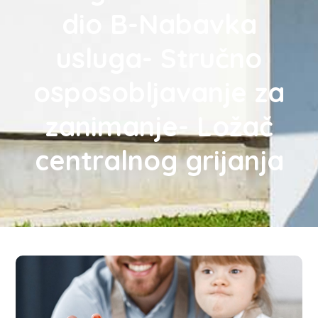
dio B-Nabavka
usluga- Stručno
osposobljavanje za
zanimanje- Ložač
centralnog grijanja