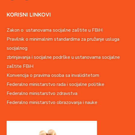
KORISNI LINKOVI
Zakon o ustanovama socijalne zaštite u FBiH
Pravilnik o minimalnim standardima za pružanje usluga
socijalnog
zbrinjavanja i socijalne podrške u ustanovama socijalne
zaštite FBiH
Konvencija o pravima o
soba sa invaliditetom
Federalno ministarstvo rada i socijalne politike
Federalno ministarstvo zdravstva
Federalno ministarstvo obrazovanja i nauke