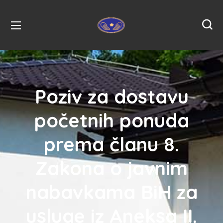
Poziv za dostavu
početnih ponuda
prema članu 8.
Zakona o javnim
nabavkama BiH za
usluge iz Aneksa II.