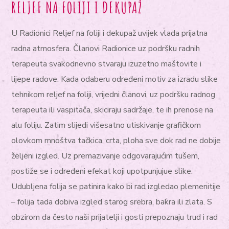
RELJEF NA FOLIJI I DEKUPAŽ
U Radionici Reljef na foliji i dekupaž uvijek vlada prijatna
radna atmosfera. Članovi Radionice uz podršku radnih
terapeuta svakodnevno stvaraju izuzetno maštovite i
lijepe radove. Kada odaberu određeni motiv za izradu slike
tehnikom reljef na foliji, vrijedni članovi, uz podršku radnog
terapeuta ili vaspitača, skiciraju sadržaje, te ih prenose na
alu foliju. Zatim slijedi višesatno utiskivanje grafičkom
olovkom mnoštva tačkica, crta, ploha sve dok rad ne dobije
željeni izgled. Uz premazivanje odgovarajućim tušem,
postiže se i određeni efekat koji upotpunjujue slike.
Udubljena folija se patinira kako bi rad izgledao plemenitije
– folija tada dobiva izgled starog srebra, bakra ili zlata. S
obzirom da često naši prijatelji i gosti prepoznaju trud i rad