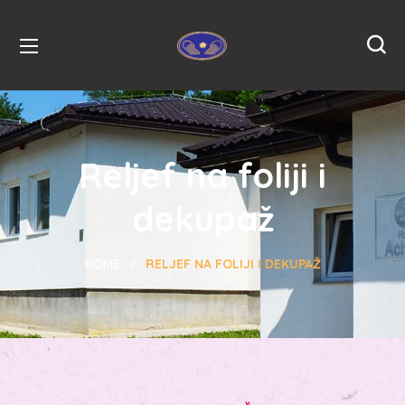
Reljef na foliji i
dekupaž
HOME
RELJEF NA FOLIJI I DEKUPAŽ