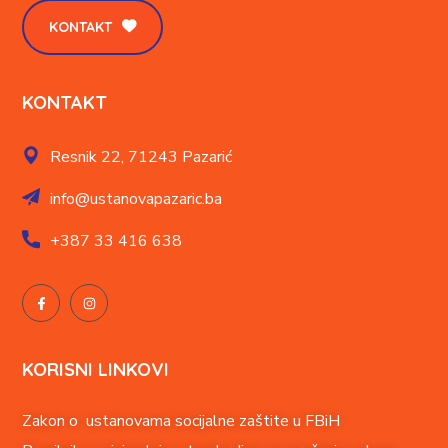
KONTAKT
KONTAKT
Resnik 22,
71243 Pazarić
info@ustanovapazaric.ba
+387
33 416 638
KORISNI LINKOVI
Zakon o ustanovama socijalne zaštite u FBiH