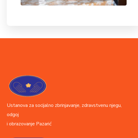
Ustanova za socijalno zbrinjavanje, zdravstvenu njegu,
odgoj
i obrazovanje
Pazarić