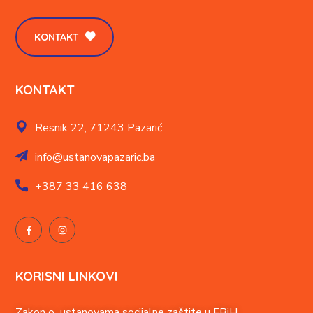
KONTAKT
KONTAKT
Resnik 22,
71243 Pazarić
info@ustanovapazaric.ba
+387
33 416 638
KORISNI LINKOVI
Zakon o ustanovama socijalne zaštite u FBiH