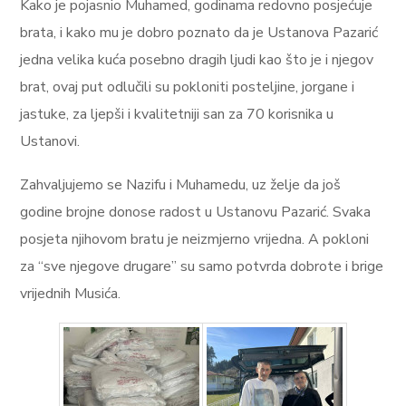
Kako je pojasnio Muhamed, godinama redovno posjećuje
brata, i kako mu je dobro poznato da je Ustanova Pazarić
jedna velika kuća posebno dragih ljudi kao što je i njegov
brat, ovaj put odlučili su pokloniti posteljine, jorgane i
jastuke, za ljepši i kvalitetniji san za 70 korisnika u
Ustanovi.
Zahvaljujemo se Nazifu i Muhamedu, uz želje da još
godine brojne donose radost u Ustanovu Pazarić. Svaka
posjeta njihovom bratu je neizmjerno vrijedna. A pokloni
za “sve njegove drugare” su samo potvrda dobrote i brige
vrijednih Musića.