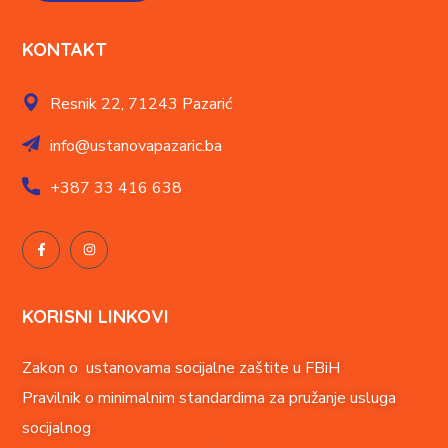
KONTAKT
Resnik 22,
71243 Pazarić
info@ustanovapazaric.ba
+387
33 416 638
KORISNI LINKOVI
Zakon o ustanovama socijalne zaštite u FBiH
Pravilnik o minimalnim standardima za pružanje usluga
socijalnog