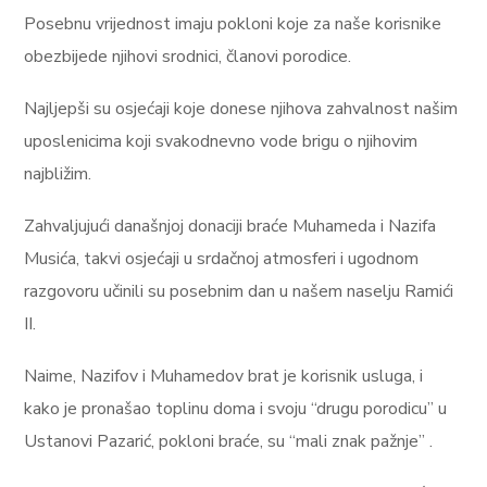
Posebnu vrijednost imaju pokloni koje za naše korisnike
obezbijede njihovi srodnici, članovi porodice.
Najljepši su osjećaji koje donese njihova zahvalnost našim
uposlenicima koji svakodnevno vode brigu o njihovim
najbližim.
Zahvaljujući današnjoj donaciji braće Muhameda i Nazifa
Musića, takvi osjećaji u srdačnoj atmosferi i ugodnom
razgovoru učinili su posebnim dan u našem naselju Ramići
II.
Naime, Nazifov i Muhamedov brat je korisnik usluga, i
kako je pronašao toplinu doma i svoju “drugu porodicu” u
Ustanovi Pazarić, pokloni braće, su “mali znak pažnje” .