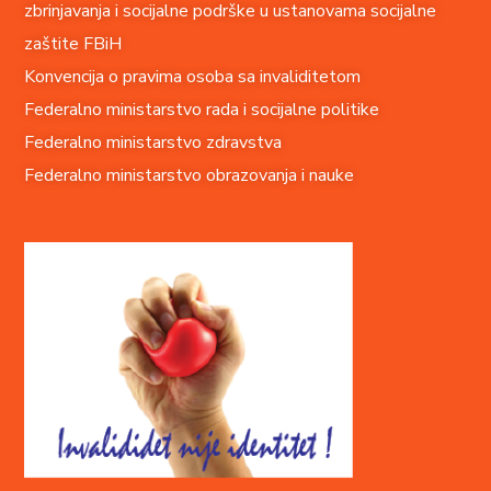
zbrinjavanja i socijalne podrške u ustanovama socijalne
zaštite FBiH
Konvencija o pravima o
soba sa invaliditetom
Federalno ministarstvo rada i socijalne politike
Federalno ministarstvo zdravstva
Federalno ministarstvo obrazovanja i nauke