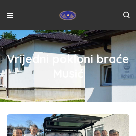
Vrijedni pokloni braće
Musić