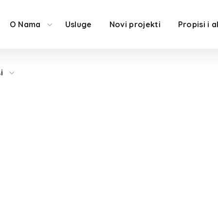
O Nama
Usluge
Novi projekti
Propisi i a
i