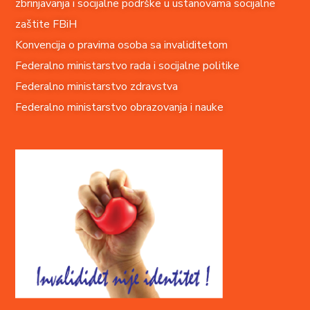
zbrinjavanja i socijalne podrške u ustanovama socijalne
zaštite FBiH
Konvencija o pravima o
soba sa invaliditetom
Federalno ministarstvo rada i socijalne politike
Federalno ministarstvo zdravstva
Federalno ministarstvo obrazovanja i nauke