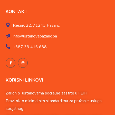
KONTAKT
Resnik 22,
71243 Pazarić
info@ustanovapazaric.ba
+387
33 416 638
KORISNI LINKOVI
Zakon o ustanovama socijalne zaštite u FBiH
Pravilnik o minimalnim standardima za pružanje usluga
socijalnog