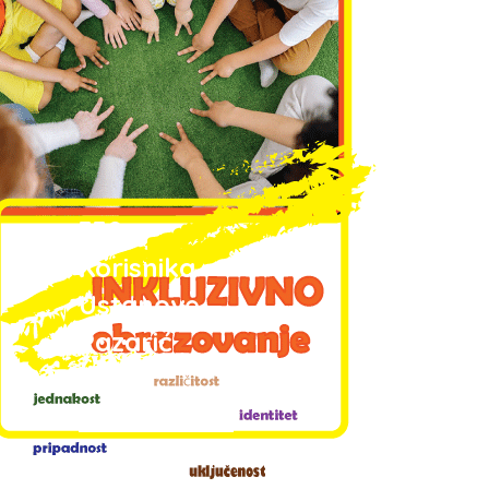
330+
Korisnika
Ustanove
Pazarić
IZVRŠITE
SMJEŠTAJ