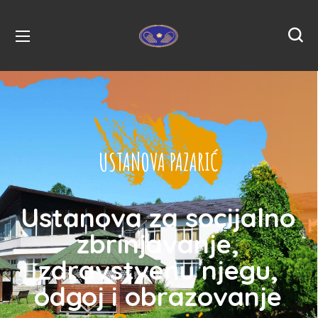
USTANOVA PAZARIĆ
Ustanova za socijalno
zbrinjavanje,
zdravstvenu njegu,
odgoj i obrazovanje