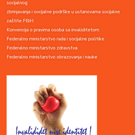
socijalnog
zbrinjavanja i socijalne podrške u ustanovama socijalne
zaštite FBiH
Konvencija o pravima o
soba sa invaliditetom
Federalno ministarstvo rada i socijalne politike
Federalno ministarstvo zdravstva
Federalno ministarstvo obrazovanja i nauke