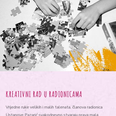
KREATIVNI RAD U RADIONICAMA
Vrijedne ruke velikih i malih talenata, članova radionica
Ustanove Pazarić svakodnevno stvaraju prava mala