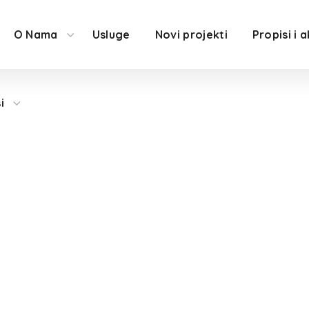
O Nama
Usluge
Novi projekti
Propisi i a
i