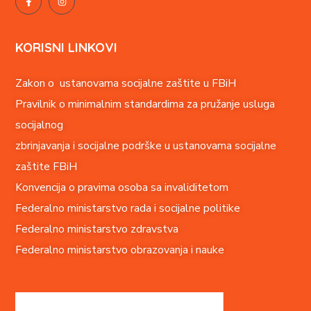
KORISNI LINKOVI
Zakon o ustanovama socijalne zaštite u FBiH
Pravilnik o minimalnim standardima za pružanje usluga
socijalnog
zbrinjavanja i socijalne podrške u ustanovama socijalne
zaštite FBiH
Konvencija o pravima o
soba sa invaliditetom
Federalno ministarstvo rada i socijalne politike
Federalno ministarstvo zdravstva
Federalno ministarstvo obrazovanja i nauke