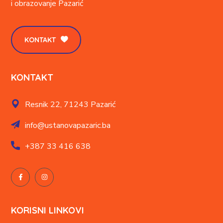
i obrazovanje
Pazarić
KONTAKT
KONTAKT
Resnik 22,
71243 Pazarić
info@ustanovapazaric.ba
+387
33 416 638
KORISNI LINKOVI