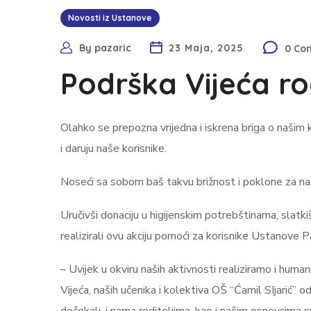
Novosti iz Ustanove
By
pazaric
23 Maja, 2025
0 Co
Podrška Vijeća rod
Olahko se prepozna vrijedna i iskrena briga o našim 
i daruju naše korisnike.
Noseći sa sobom baš takvu brižnost i poklone za naše 
Uručivši donaciju u higijenskim potrebštinama, slatki
realizirali ovu akciju pomoći za korisnike Ustanove Pa
– Uvijek u okviru naših aktivnosti realiziramo i humani
Vijeća, naših učenika i kolektiva OŠ “Ćamil SIjarić” 