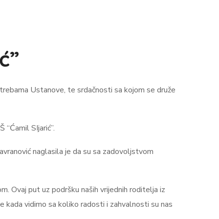
ć”
o potrebama Ustanove, te srdačnosti sa kojom se druže
 “Ćamil SIjarić”.
 Gavranović naglasila je da su sa zadovoljstvom
om. Ovaj put uz podršku naših vrijednih roditelja iz
je kada vidimo sa koliko radosti i zahvalnosti su nas