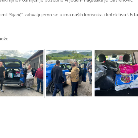
vaki njihov osmijeh je posebno vrijedan- naglasila je Gavranović.
“Ćamil Sijarić” zahvaljujemo se u ima naših korisnika i kolektiva U
može.