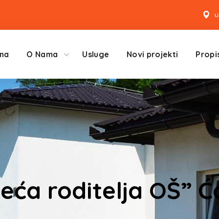
u
na
O Nama
Usluge
Novi projekti
Propis
eća roditelja OŠ” Ća