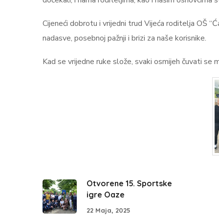
dočekali, i nama roditeljima, kao i našim osnovcima s
Cijeneći dobrotu i vrijedni trud Vijeća roditelja OŠ 
nadasve, posebnoj pažnji i brizi za naše korisnike.
Kad se vrijedne ruke slože, svaki osmijeh čuvati se 
Otvorene 15. Sportske
igre Oaze
22 Maja, 2025