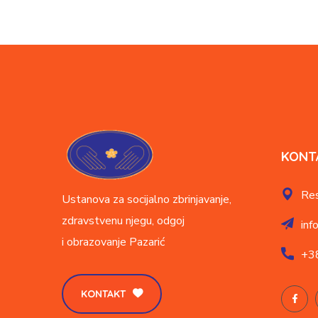
KONT
Res
Ustanova za socijalno zbrinjavanje,
zdravstvenu njegu, odgoj
inf
i obrazovanje
Pazarić
+3
KONTAKT