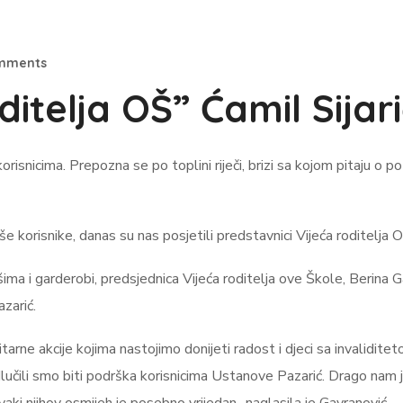
mments
itelja OŠ” Ćamil Sijari
korisnicima. Prepozna se po toplini riječi, brizi sa kojom pitaju 
korisnike, danas su nas posjetili predstavnici Vijeća roditelja OŠ
šima i garderobi, predsjednica Vijeća roditelja ove Škole, Berina
zarić.
tarne akcije kojima nastojimo donijeti radost i djeci sa invaliditet
odlučili smo biti podrška korisnicima Ustanove Pazarić. Drago nam 