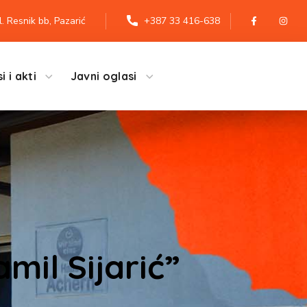
l. Resnik bb, Pazarić
+387 33 416-638
i i akti
Javni oglasi
mil Sijarić”