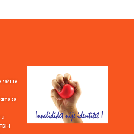
 zaštite
rdima za
e u
 FBiH