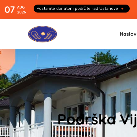
07
AUG
Postanite donator i podržite rad Ustanove
●
2026
Naslov
Podrška Vij