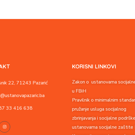
AKT
KORISNI LINKOVI
Zakon o ustanovama socijalne
nik 22,
71243 Pazarić
u FBiH
o@ustanovapazaric.ba
Pravilnik o minimalnim standa
87
33 416 638
pružanje usluga socijalnog
zbrinjavanja i socijalne podršk
ustanovama socijalne zaštite