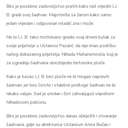
Bilo je posebno zadovoljstvo pratiti kako naš vrijedni LJ.
B. gradi svoj šadrvan. Majstoriše sa žarom kako samo
jedan vrijedan i odgovoran mladić zna i može.
Ne bi LJ. B. tako motivisano gradio ovaj drveni kutak za
svoje prijatelje u Ustanovi Pazarić, da nije imao podršku
našeg dokazanog prijatelja, Nihada Muharemovića, koji je
za izgradnju šadrvana obezbijedio betonske ploče.
Kako je kazao LJ. B. bez ploča ne bi mogao napraviti
šadrvan, jer bez čvrste i stabilne podloge šadrvan ne bi
nikako valjao. Sad je uredan i čist zahvaljujući vrijednom
Nihadovom poklonu.
Bilo je posebno zadovoljstvo danas obilježiti i otvaranje
šadrvana, gdje su direktorica Ustanove Amra Bučan i