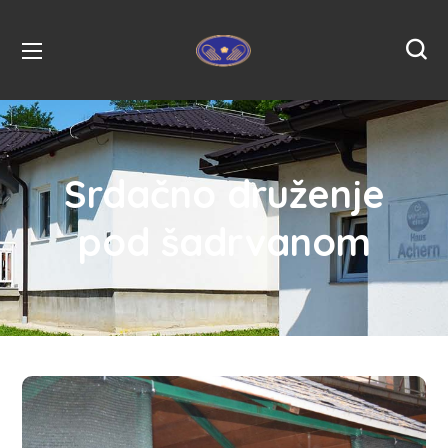
Srdačno druženje
pod šadrvanom