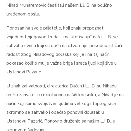
Nihad Muharemović čestitali našem LJ. B. na odlično
urađenom poslu.
Ponosan na svoje prijatelje, koji znaju prepoznati
vrijednost njegovog truda i „majstorisanja“ naš LJ. B. se
zahvalio svima koji su došli na otvorenje, posebno ističući
radost zbog Nihadovog dolaska koji je i na taj način
pokazao koliko mu je važna briga i sreća ljudi koji žive u
Ustanovi Pazarić.
U znak zahvalnosti, direktorica Bučan i LJ. B. su Nihadu
uručili zahvalnicu i rukotvorinu naših korisnika, a Nihad je na
način koji samo svojstven ljudima velikog i toplog srca,
skromno se zahvalio i obećao ponovni dolazak u
Ustanovu Pazarić. Ponovno druženje sa našim LJ. B., u
njegovom šadrvanu.