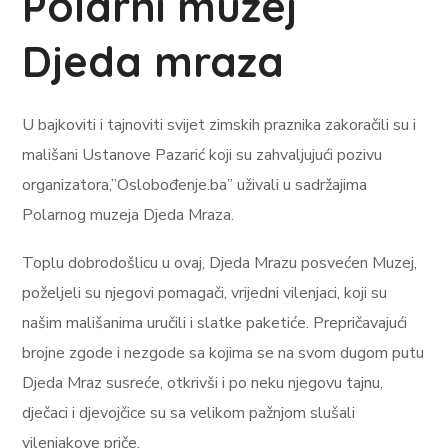
Polarni muzej
Djeda mraza
U bajkoviti i tajnoviti svijet zimskih praznika zakoračili su i
mališani Ustanove Pazarić koji su zahvaljujući pozivu
organizatora,”Oslobođenje.ba” uživali u sadržajima
Polarnog muzeja Djeda Mraza.
Toplu dobrodošlicu u ovaj, Djeda Mrazu posvećen Muzej,
poželjeli su njegovi pomagači, vrijedni vilenjaci, koji su
našim mališanima uručili i slatke paketiće. Prepričavajući
brojne zgode i nezgode sa kojima se na svom dugom putu
Djeda Mraz susreće, otkrivši i po neku njegovu tajnu,
dječaci i djevojčice su sa velikom pažnjom slušali
vilenjakove priče.