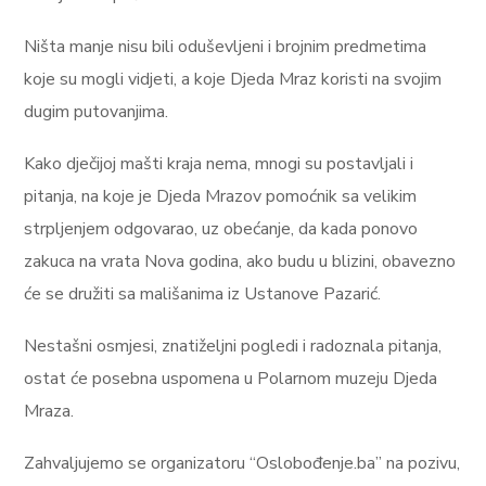
Ništa manje nisu bili oduševljeni i brojnim predmetima
koje su mogli vidjeti, a koje Djeda Mraz koristi na svojim
dugim putovanjima.
Kako dječijoj mašti kraja nema, mnogi su postavljali i
pitanja, na koje je Djeda Mrazov pomoćnik sa velikim
strpljenjem odgovarao, uz obećanje, da kada ponovo
zakuca na vrata Nova godina, ako budu u blizini, obavezno
će se družiti sa mališanima iz Ustanove Pazarić.
Nestašni osmjesi, znatiželjni pogledi i radoznala pitanja,
ostat će posebna uspomena u Polarnom muzeju Djeda
Mraza.
Zahvaljujemo se organizatoru “Oslobođenje.ba” na pozivu,