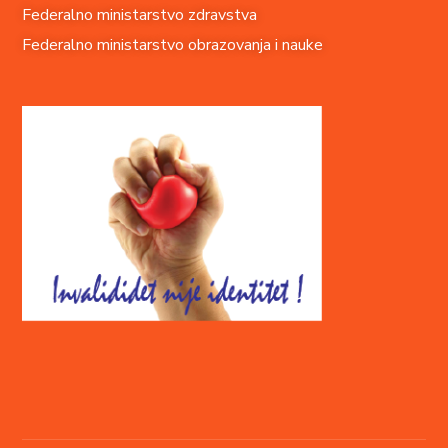
Federalno ministarstvo zdravstva
Federalno ministarstvo obrazovanja i nauke