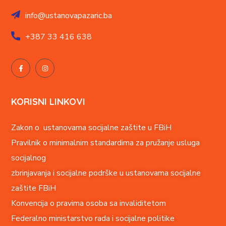
info@ustanovapazaric.ba
+387
33 416 638
KORISNI LINKOVI
Zakon o ustanovama socijalne zaštite u FBiH
Pravilnik o minimalnim standardima za pružanje usluga
socijalnog
zbrinjavanja i socijalne podrške u ustanovama socijalne
zaštite FBiH
Konvencija o pravima o
soba sa invaliditetom
Federalno ministarstvo rada i socijalne politike