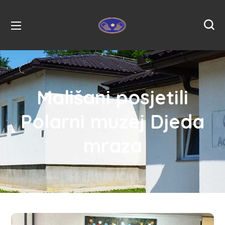
Mališani posjetili
Polarni muzej Djeda
mraza