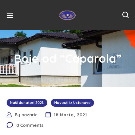
Boje od “Caparola”
Naši donatori 2021.
Novosti iz Ustanove
By
pazaric
18 Marta, 2021
0 Comments