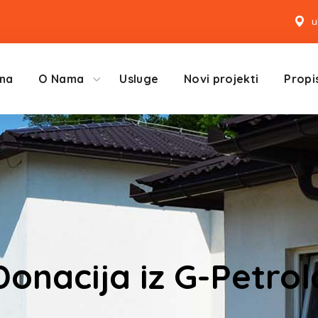
u
na
O Nama
Usluge
Novi projekti
Propis
Donacija iz G-Petrol