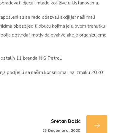
t obradovati djecu i mlade koji žive u Ustanovama.
osleni su se rado odazvali akciji jer naši mali
snicima obezbijediti obuću kojima je u ovom trenutku
bolja potvrda i motiv da ovakve akcije organizujemo
ostalih 11 brenda NIS Petrol.
ja podijelili sa našim korisnicima i na izmaku 2020.
Sretan Božić
25 Decembra, 2020