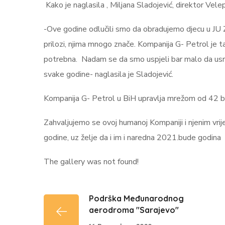
Kako je naglasila , Miljana Sladojević, direktor Vele
-Ove godine odlučili smo da obradujemo djecu u JU Za
prilozi, njima mnogo znače. Kompanija G- Petrol je t
potrebna. Nadam se da smo uspjeli bar malo da usre
svake godine- naglasila je Sladojević.
Kompanija G- Petrol u BiH upravlja mrežom od 42 b
Zahvaljujemo se ovoj humanoj Kompaniji i njenim vrije
godine, uz želje da i im i naredna 2021.bude godina
The gallery was not found!
Podrška Međunarodnog
aerodroma "Sarajevo"