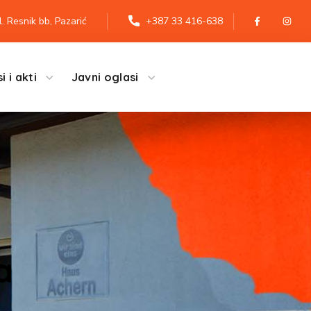
l. Resnik bb, Pazarić
+387 33 416-638
i i akti
Javni oglasi
a