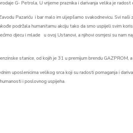
prodaje G- Petrola, U vrijeme praznika i darivanja velika je rados
vodu Pazariću i bar malo im uljepšamo svakodnevicu. Svi naši zap
akođe podržala humanitarnu akciju tako da smo uspijeli svim kori
ćimo djecu i mlade u ovoj Ustanovi, a njihovi osmjesi su nam naj
enzinske stanice, od kojih je 31 u premijum brendu GAZPROM, a 
dnim uposlenicima velikog srca koji su radosti pomaganja i darivan
 humanosti i poslovnog uspijeha.