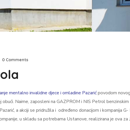
0 Comments
rola
anje mentalno invalidne djece i omladine Pazarić
povodom novogod
oj obući. Naime, zaposleni na GAZPROM i NIS Petrol benzinskim s
zarić, a akciji se pridružila i određeno donacijom i kompanija G-
panije, u skladu sa potrebama Ustanove, realizirana je ova za 