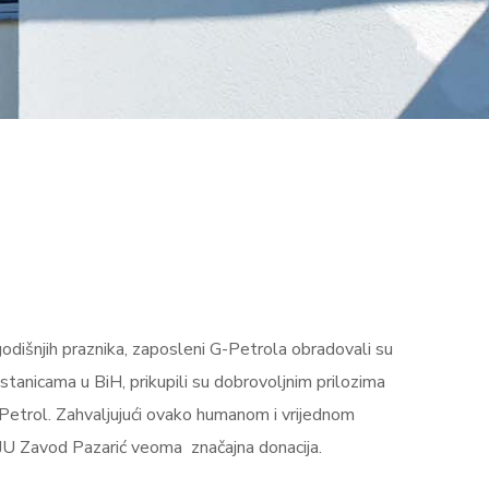
išnjih praznika, zaposleni G-Petrola obradovali su
tanicama u BiH, prikupili su dobrovoljnim prilozima
 Petrol. Zahvaljujući ovako humanom i vrijednom
JU Zavod Pazarić veoma značajna donacija.