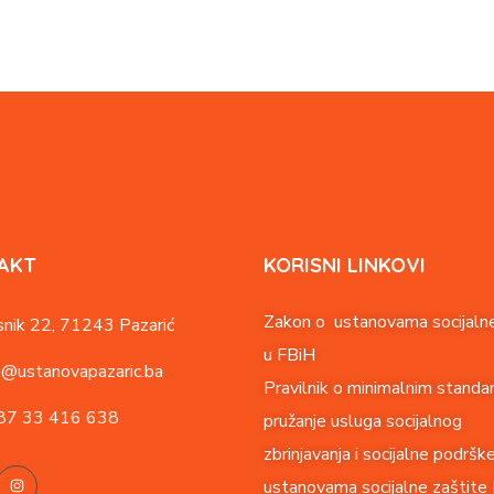
AKT
KORISNI LINKOVI
Zakon o ustanovama socijalne
nik 22,
71243 Pazarić
u FBiH
o@ustanovapazaric.ba
Pravilnik o minimalnim standa
87
33 416 638
pružanje usluga socijalnog
zbrinjavanja i socijalne podršk
ustanovama socijalne zaštite