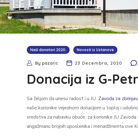
Naši donatori 2020.
Novosti iz Ustanove
By
pazaric
23 Decembra, 2020
Donacija iz G-Pet
Sa željom da unesu radost i u JU
Zavoda za zbrinjav
naše korisnike vrijednom donacijom u toploj i udobn
sredstva za nabavku obuće za korisnike JU Zavoda Pa
angažmanu brojnih uposlenika i menadžmenta ove Kom