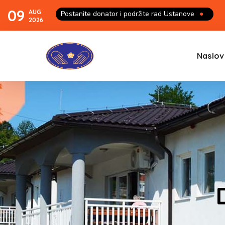
09
AUG
Postanite donator i podržite rad Ustanove
●
2026
Naslov