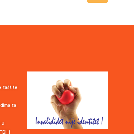
 zaštite
rdima za
e u
 FBiH