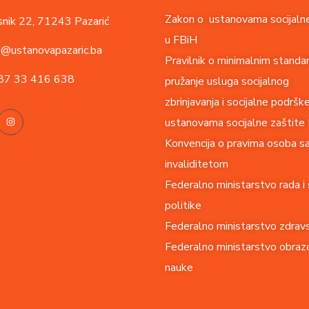
Zakon o ustanovama socijalne
nik 22,
71243 Pazarić
u FBiH
o@ustanovapazaric.ba
Pravilnik o minimalnim standa
87
33 416 638
pružanje usluga socijalnog
zbrinjavanja i socijalne podršk
ustanovama socijalne zaštite
Konvencija o pravima o
soba s
invaliditetom
Federalno ministarstvo rada i 
politike
Federalno ministarstvo zdrav
Federalno ministarstvo obrazo
nauke