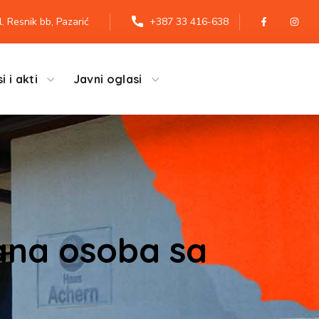
l. Resnik bb, Pazarić
+387 33 416-638
i i akti
Javni oglasi
ana osoba sa