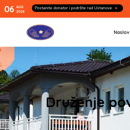
06
AUG
Postanite donator i podržite rad Ustanove
●
2026
Naslov
Druženje po