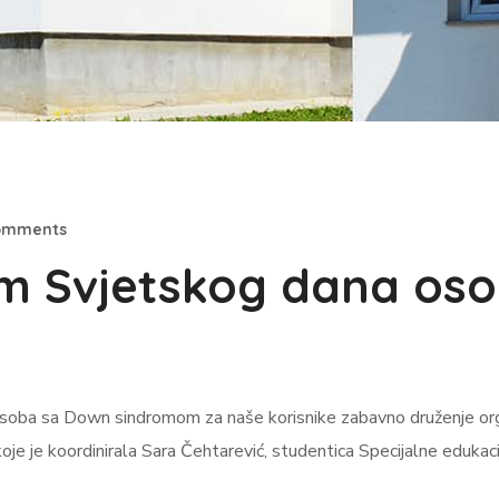
omments
m Svjetskog dana os
oba sa Down sindromom za naše korisnike zabavno druženje organi
oje je koordinirala Sara Čehtarević, studentica Specijalne edukacij