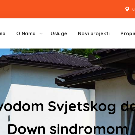
u
na
O Nama
Usluge
Novi projekti
Propis
vodom Svjetskog d
Down sindromom