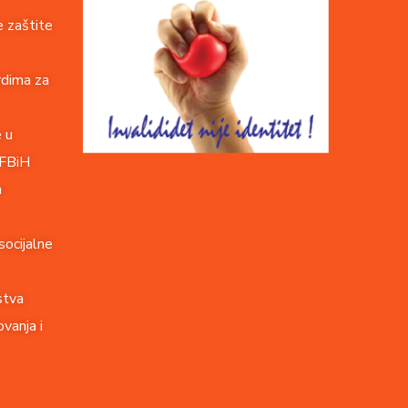
 zaštite
rdima za
e u
 FBiH
a
socijalne
stva
vanja i