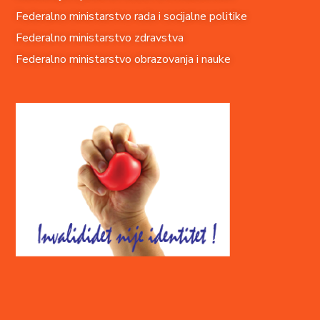
Federalno ministarstvo rada i socijalne politike
Federalno ministarstvo zdravstva
Federalno ministarstvo obrazovanja i nauke