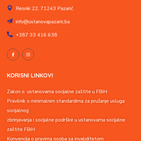
Resnik 22,
71243 Pazarić
info@ustanovapazaric.ba
+387
33 416 638
KORISNI LINKOVI
Zakon o ustanovama socijalne zaštite u FBiH
Pravilnik o minimalnim standardima za pružanje usluga
socijalnog
zbrinjavanja i socijalne podrške u ustanovama socijalne
zaštite FBiH
Konvencija o pravima o
soba sa invaliditetom