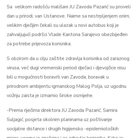
Sa velikom radošću mališani JU Zavoda Pazarić su proveli
dan u prirodi, van Ustanove. Naime sa nestrpljenjem onim,
velikim dječijim čekali su ulazak u novi autobus koji je
zahvaljujući podršci Vlade Kantona Sarajevo obezbijeđen
za potrebe prijevoza korisnika.
S obzirom da u cilju zaštite zdravlja korisnika od zaraznog
virusa, već dugi vremenski period dječaci i djevojčice nisu
bili u mogućnosti boraviti van Zavoda, boravak u
prirodnom ambijentu igmanskog Malog Polja, uz ugodnu
vožnju zaista je izmamio široke osmijehe.
-Prema riječima direktora JU Zavoda Pazarić, Samira
Suljagić, posjeta okolnim planinama uz poštivanje
socijalne distance i drugih higijensko -epidemioloških
mjera, veoma je značajna i za zdravlje korisnika. Kako je