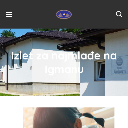
Izlet za najmlađe na
Igmanu