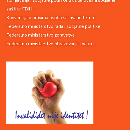
zbrinjavanja i socijalne podrške u ustanovama socijalne
zaštite FBiH
Konvencija o pravima o
soba sa invaliditetom
Federalno ministarstvo rada i socijalne politike
Federalno ministarstvo zdravstva
Federalno ministarstvo obrazovanja i nauke