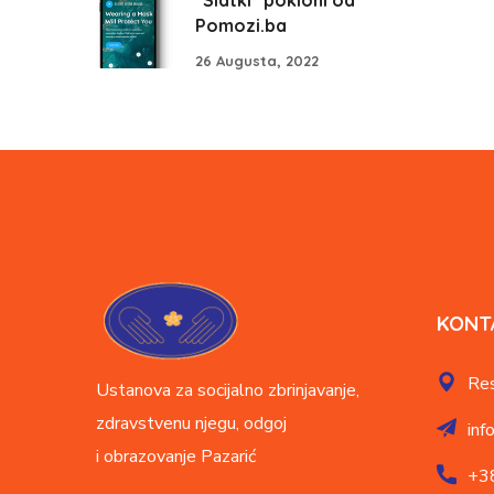
"Slatki" pokloni od
Pomozi.ba
26 Augusta, 2022
KONT
Res
Ustanova za socijalno zbrinjavanje,
zdravstvenu njegu, odgoj
inf
i obrazovanje
Pazarić
+3