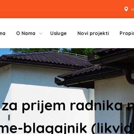
u
na
O Nama
Usluge
Novi projekti
Propis
 za prijem radnika
me-blagajnik (likvi