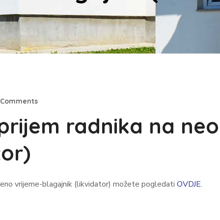
 Comments
 prijem radnika na ne
tor)
eno vrijeme-blagajnik (likvidator) možete pogledati
OVDJE.