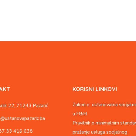
AKT
KORISNI LINKOVI
Zakon o ustanovama socijalne
nik 22,
71243 Pazarić
u FBiH
o@ustanovapazaric.ba
Pravilnik o minimalnim standa
87
33 416 638
pružanje usluga socijalnog