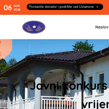
06
AUG
Postanite donator i podržite rad Ustanove
●
2026
Naslov
Javni konkurs
vrije