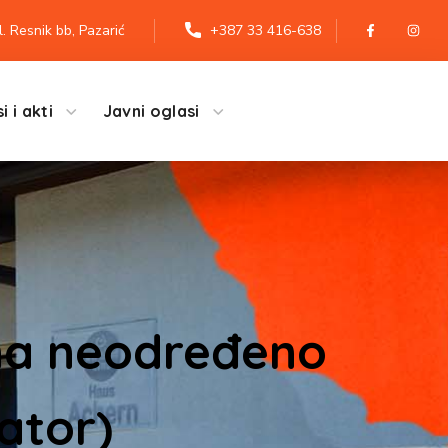
l. Resnik bb, Pazarić
+387 33 416-638
i i akti
Javni oglasi
 na neodređeno
dator)