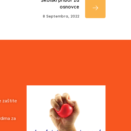
Školski pribor za
osnovce
8 Septembra, 2022
 zaštite
rdima za