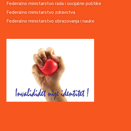
Federalno ministarstvo rada i socijalne politike
Federalno ministarstvo zdravstva
Federalno ministarstvo obrazovanja i nauke