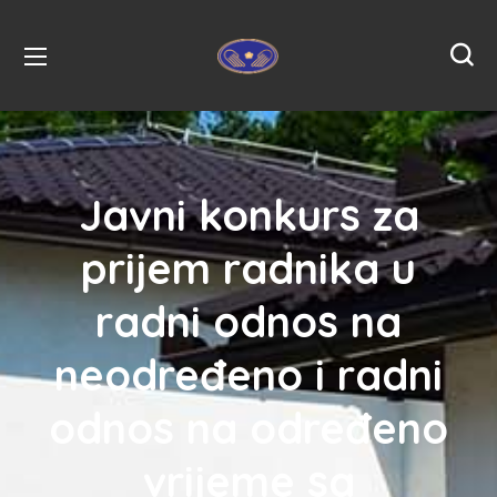
Javni konkurs za
prijem radnika u
radni odnos na
neodređeno i radni
odnos na određeno
vrijeme sa