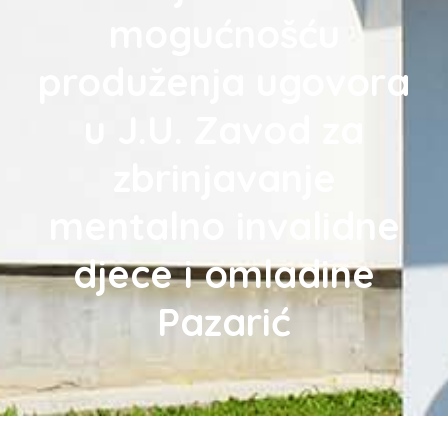
mogućnošću
produženja ugovora
u J.U. Zavod za
zbrinjavanje
mentalno invalidne
djece i omladine
Pazarić