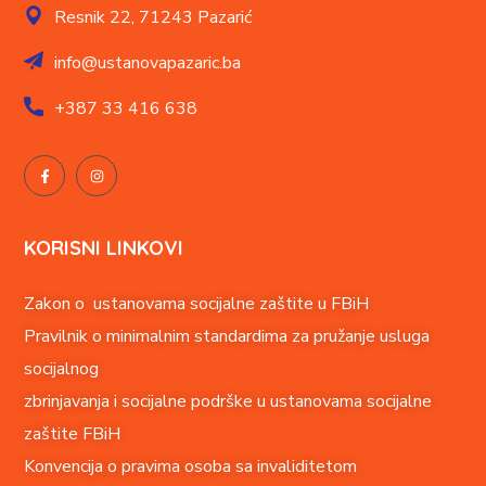
Resnik 22,
71243 Pazarić
info@ustanovapazaric.ba
+387
33 416 638
KORISNI LINKOVI
Zakon o ustanovama socijalne zaštite u FBiH
Pravilnik o minimalnim standardima za pružanje usluga
socijalnog
zbrinjavanja i socijalne podrške u ustanovama socijalne
zaštite FBiH
Konvencija o pravima o
soba sa invaliditetom