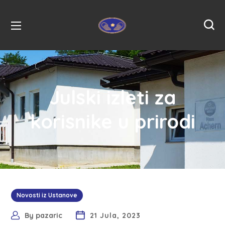
Julski izleti za
korisnike u prirodi
Novosti iz Ustanove
By
pazaric
21 Jula, 2023