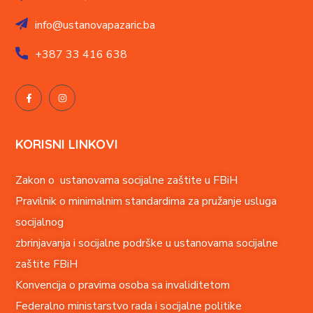
info@ustanovapazaric.ba
+387
33 416 638
KORISNI LINKOVI
Zakon o ustanovama socijalne zaštite u FBiH
Pravilnik o minimalnim standardima za pružanje usluga
socijalnog
zbrinjavanja i socijalne podrške u ustanovama socijalne
zaštite FBiH
Konvencija o pravima o
soba sa invaliditetom
Federalno ministarstvo rada i socijalne politike