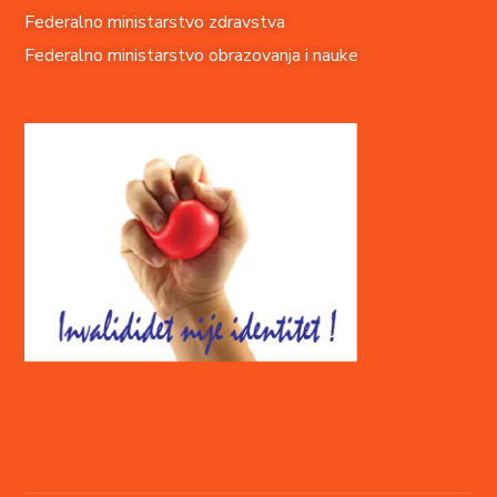
Federalno ministarstvo zdravstva
Federalno ministarstvo obrazovanja i nauke