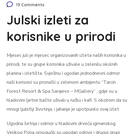
13 Comments
Julski izleti za
korisnike u prirodi
Mjesec juli je mjesec organizovanih izleta naših korisnika u
prirodi, te su grupe korisnika uživale u zelenilu okolnih
planina i izletišta. Svježinu i ugodan jednodnevni odmor
naši korisnici su pronašli u zelenom ambijentu “Tarcin
Forest Resort & Spa Sarajevo – MGallery” , gdje su u
hladovini ljetne bašte uživali u ručku i kafi. S obzirom da su
mnogi ljubitlji životinja, i jahanje je upotpunilo ovaj izlet.
Ugodna šetnja i odmor u hladovini drveća igmanskog
Velikog Polja omogućili su ugodan odmor i drugoj grupi