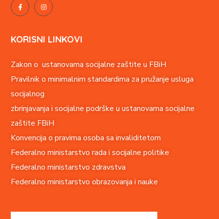
KORISNI LINKOVI
Zakon o ustanovama socijalne zaštite u FBiH
Pravilnik o minimalnim standardima za pružanje usluga
socijalnog
zbrinjavanja i socijalne podrške u ustanovama socijalne
zaštite FBiH
Konvencija o pravima o
soba sa invaliditetom
Federalno ministarstvo rada i socijalne politike
Federalno ministarstvo zdravstva
Federalno ministarstvo obrazovanja i nauke