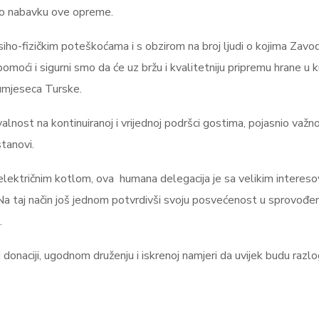
rao nabavku ove opreme.
 psiho-fizičkim poteškoćama i s obzirom na broj ljudi o kojima Zav
ći i sigurni smo da će uz bržu i kvalitetniju pripremu hrane u kuhinj
lumjeseca Turske.
alnost na kontinuiranoj i vrijednoj podršci gostima, pojasnio važn
tanovi.
 električnim kotlom, ova humana delegacija je sa velikim interes
taj način još jednom potvrdivši svoju posvećenost u sprovođenju 
.
 donaciji, ugodnom druženju i iskrenoj namjeri da uvijek budu razl