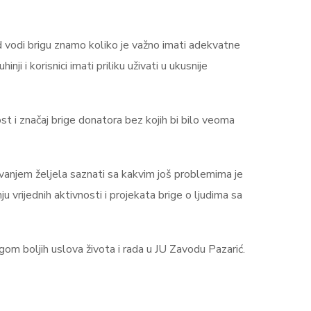
od vodi brigu znamo koliko je važno imati adekvatne
i i korisnici imati priliku uživati u ukusnije
ost i značaj brige donatora bez kojih bi bilo veoma
ovanjem željela saznati sa kakvim još problemima je
vrijednih aktivnosti i projekata brige o ljudima sa
ogom boljih uslova života i rada u JU Zavodu Pazarić.