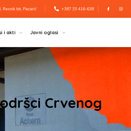
l. Resnik bb, Pazarić
+387 33 416-638
i i akti
Javni oglasi
podršci Crvenog
e