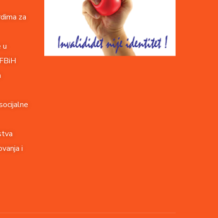
rdima za
e u
 FBiH
a
socijalne
stva
vanja i