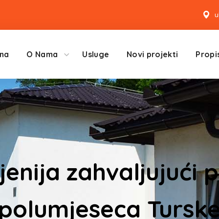
u
na
O Nama
Usluge
Novi projekti
Propis
jenija zahvaljujući 
polumjeseca Tursk