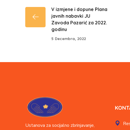
V izmjene i dopune Plana
javnih nabavki JU
Zavoda Pazarić za 2022.
godinu
5 Decembra, 2022
KONT
Res
Ustanova za socijalno zbrinjavanje,