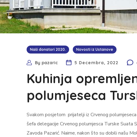
Naši donatori 2020.
Novosti iz Ustanove
By
pazaric
5 Decembra, 2022
Kuhinja opremljen
polumjeseca Turs
Svakom posjetom prijatelji iz Crvenog polumjeseca T
šefa delegacije Crvenog polumjesca Turske Suata Soku
Zavoda Pazarić. Naime, nakon što su dobili našu M