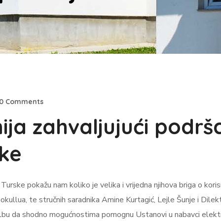
0 Comments
ija zahvaljujući podrš
ke
urske pokažu nam koliko je velika i vrijedna njihova briga o kor
llua, te stručnih saradnika Amine Kurtagić, Lejle Šunje i Dilekt K
olbu da shodno mogućnostima pomognu Ustanovi u nabavci elektri