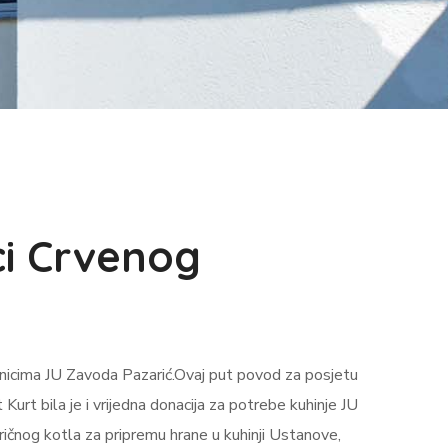
ci Crvenog
isnicima JU Zavoda Pazarić.Ovaj put povod za posjetu
urt bila je i vrijedna donacija za potrebe kuhinje JU
čnog kotla za pripremu hrane u kuhinji Ustanove,