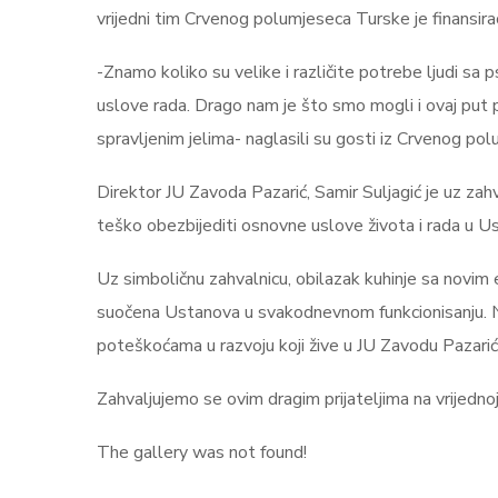
vrijedni tim Crvenog polumjeseca Turske je finansi
-Znamo koliko su velike i različite potrebe ljudi sa
uslove rada. Drago nam je što smo mogli i ovaj put pomo
spravljenim jelima- naglasili su gosti iz Crvenog po
Direktor JU Zavoda Pazarić, Samir Suljagić je uz zahv
teško obezbijediti osnovne uslove života i rada u Us
Uz simboličnu zahvalnicu, obilazak kuhinje sa novim
suočena Ustanova u svakodnevnom funkcionisanju. Na 
poteškoćama u razvoju koji žive u JU Zavodu Pazarić
Zahvaljujemo se ovim dragim prijateljima na vrijednoj
The gallery was not found!