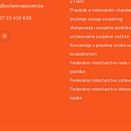
u FBiH
o@ustanovapazaric.ba
Pravilnik o minimalnim standa
87
33 416 638
pružanje usluga socijalnog
zbrinjavanja i socijalne podršk
ustanovama socijalne zaštite
Konvencija o pravima o
soba s
invaliditetom
Federalno ministarstvo rada i 
politike
Federalno ministarstvo zdrav
Federalno ministarstvo obrazo
nauke