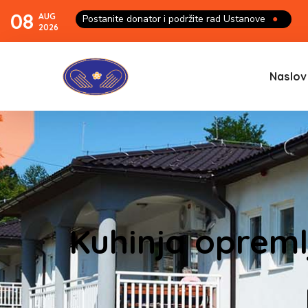
08
AUG
Postanite donator i podržite rad Ustanove
●
2026
Naslov
Kuhinja opreml