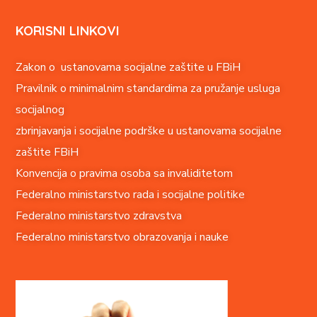
KORISNI LINKOVI
Zakon o ustanovama socijalne zaštite u FBiH
Pravilnik o minimalnim standardima za pružanje usluga
socijalnog
zbrinjavanja i socijalne podrške u ustanovama socijalne
zaštite FBiH
Konvencija o pravima o
soba sa invaliditetom
Federalno ministarstvo rada i socijalne politike
Federalno ministarstvo zdravstva
Federalno ministarstvo obrazovanja i nauke