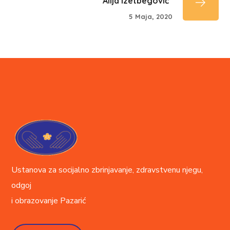
"Alija Izetbegović"
5 Maja, 2020
Ustanova za socijalno zbrinjavanje, zdravstvenu njegu,
odgoj
i obrazovanje
Pazarić