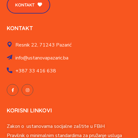
KONTAKT
KONTAKT
Resnik 22,
71243 Pazarić
info@ustanovapazaric.ba
+387
33 416 638
KORISNI LINKOVI
Zakon o ustanovama socijalne zaštite u FBiH
Pravilnik o minimalnim standardima za pružanje usluga