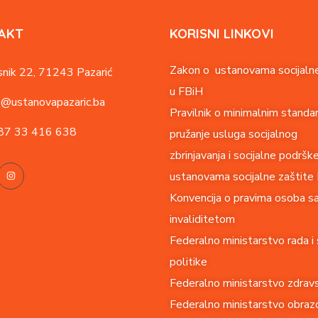
AKT
KORISNI LINKOVI
Zakon o ustanovama socijalne
nik 22,
71243 Pazarić
u FBiH
o@ustanovapazaric.ba
Pravilnik o minimalnim standa
87
33 416 638
pružanje usluga socijalnog
zbrinjavanja i socijalne podršk
ustanovama socijalne zaštite
Konvencija o pravima o
soba s
invaliditetom
Federalno ministarstvo rada i 
politike
Federalno ministarstvo zdrav
Federalno ministarstvo obrazo