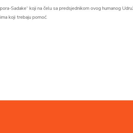
aspora-Sadake“ koji na čelu sa predsjednikom ovog humanog Udru
ima koji trebaju pomoć.