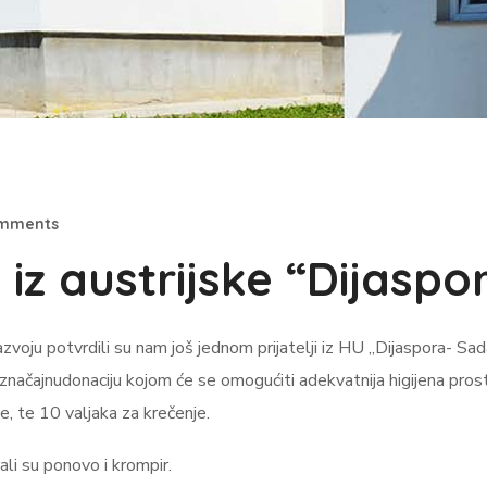
omments
a iz austrijske “Dijasp
oju potvrdili su nam još jednom prijatelji iz HU „Dijaspora- Sadake
ačajnudonaciju kojom će se omogućiti adekvatnija higijena pros
e, te 10 valjaka za krečenje.
ali su ponovo i krompir.