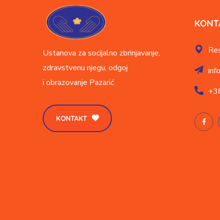
KONT
Res
Ustanova za socijalno zbrinjavanje,
zdravstvenu njegu, odgoj
inf
i obrazovanje
Pazarić
+3
KONTAKT