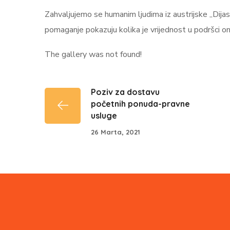
Zahvaljujemo se humanim ljudima iz austrijske „Dij
pomaganje pokazuju kolika je vrijednost u podršci on
The gallery was not found!
Poziv za dostavu
početnih ponuda-pravne
usluge
26 Marta, 2021