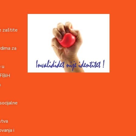
 zaštite
rdima za
e u
 FBiH
a
socijalne
stva
vanja i