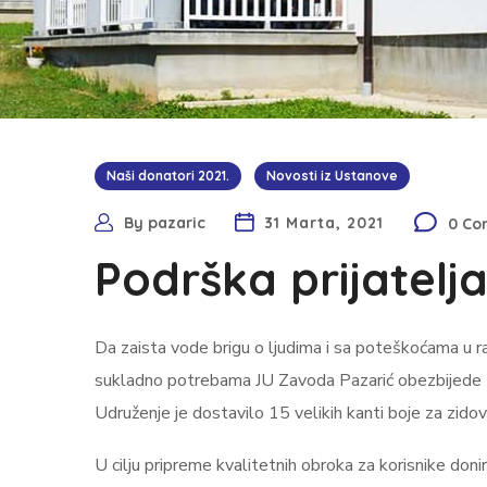
Naši donatori 2021.
Novosti iz Ustanove
By
pazaric
31 Marta, 2021
0 C
Podrška prijatelj
Da zaista vode brigu o ljudima i sa poteškoćama u razv
sukladno potrebama JU Zavoda Pazarić obezbijede zn
Udruženje je dostavilo 15 velikih kanti boje za zidov
U cilju pripreme kvalitetnih obroka za korisnike donir