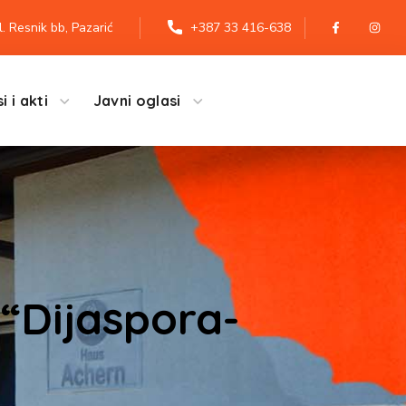
l. Resnik bb, Pazarić
+387 33 416-638
i i akti
Javni oglasi
 “Dijaspora-