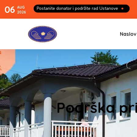
06
AUG
Postanite donator i podržite rad Ustanove
●
2026
Naslov
Podrška pri