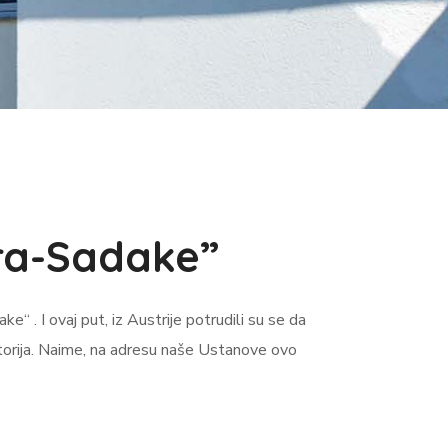
ora-Sadake”
“ . I ovaj put, iz Austrije potrudili su se da
torija. Naime, na adresu naše Ustanove ovo