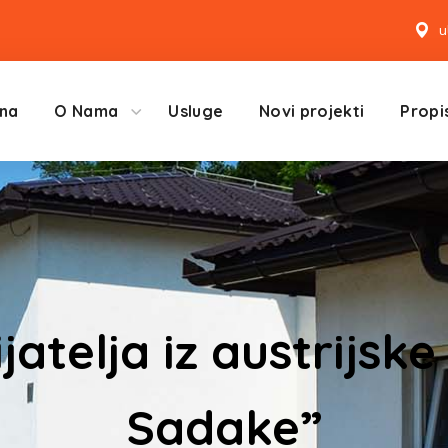
u
na
O Nama
Usluge
Novi projekti
Propis
jatelja iz austrijske
Sadake”