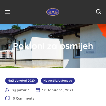
Pokloni za osmijeh
Naši donatori 2020.
Novosti iz Ustanove
By
pazaric
12 Januara, 2021
0 Comments