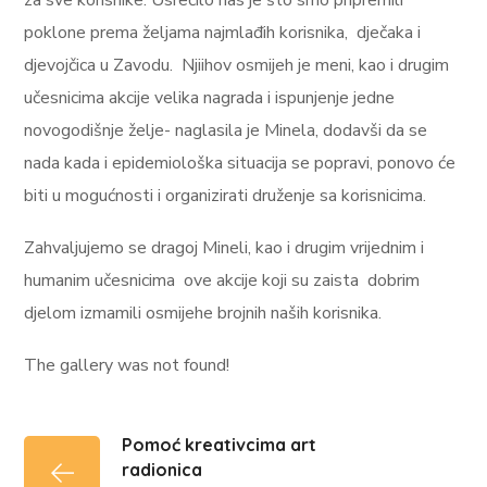
za sve korisnike. Usrećilo nas je što smo pripremili
poklone prema željama najmlađih korisnika, dječaka i
djevojčica u Zavodu. Njiihov osmijeh je meni, kao i drugim
učesnicima akcije velika nagrada i ispunjenje jedne
novogodišnje želje- naglasila je Minela, dodavši da se
nada kada i epidemiološka situacija se popravi, ponovo će
biti u mogućnosti i organizirati druženje sa korisnicima.
Zahvaljujemo se dragoj Mineli, kao i drugim vrijednim i
humanim učesnicima ove akcije koji su zaista dobrim
djelom izmamili osmijehe brojnih naših korisnika.
The gallery was not found!
Pomoć kreativcima art
radionica