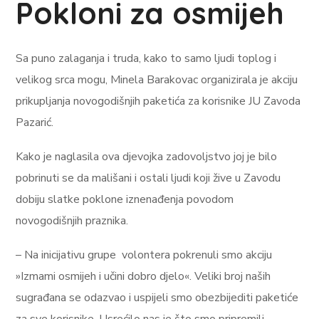
Pokloni za osmijeh
Sa puno zalaganja i truda, kako to samo ljudi toplog i
velikog srca mogu, Minela Barakovac organizirala je akciju
prikupljanja novogodišnjih paketića za korisnike JU Zavoda
Pazarić.
Kako je naglasila ova djevojka zadovoljstvo joj je bilo
pobrinuti se da mališani i ostali ljudi koji žive u Zavodu
dobiju slatke poklone iznenađenja povodom
novogodišnjih praznika.
– Na inicijativu grupe volontera pokrenuli smo akciju
»Izmami osmijeh i učini dobro djelo«. Veliki broj naših
sugrađana se odazvao i uspijeli smo obezbijediti paketiće