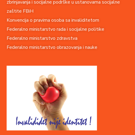
zbrinjavanja i socijalne podrške u ustanovama socijalne
zaštite FBiH
Konvencija o pravima o
soba sa invaliditetom
Federalno ministarstvo rada i socijalne politike
Federalno ministarstvo zdravstva
Federalno ministarstvo obrazovanja i nauke