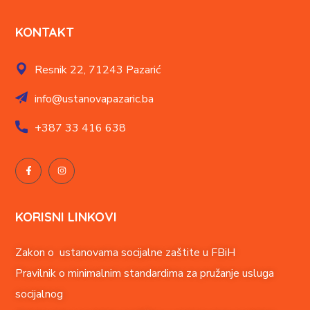
KONTAKT
Resnik 22,
71243 Pazarić
info@ustanovapazaric.ba
+387
33 416 638
KORISNI LINKOVI
Zakon o ustanovama socijalne zaštite u FBiH
Pravilnik o minimalnim standardima za pružanje usluga
socijalnog