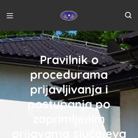
Pravilnik o
procedurama
prijavljivanja i
postupanja po
zaprimljenim
prijavama slučajeva