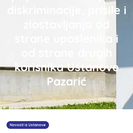
diskriminacije, prisile i
zlostavljanja od
strane uposlenika i
od strane drugih
korisnika Ustanove
Pazarić
Novosti iz Ustanove