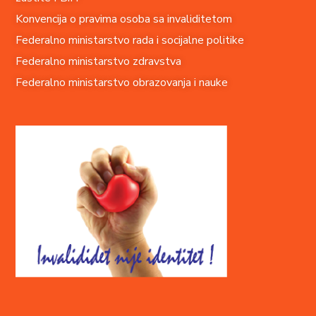
Konvencija o pravima o
soba sa invaliditetom
Federalno ministarstvo rada i socijalne politike
Federalno ministarstvo zdravstva
Federalno ministarstvo obrazovanja i nauke