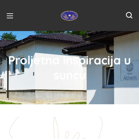
Proljetna inspiracija u
suncu