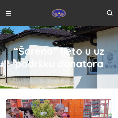
“Šareno” ljeto u uz
podršku donatora