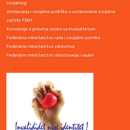
socijalnog
zbrinjavanja i socijalne podrške u ustanovama socijalne
zaštite FBiH
Konvencija o pravima o
soba sa invaliditetom
Federalno ministarstvo rada i socijalne politike
Federalno ministarstvo zdravstva
Federalno ministarstvo obrazovanja i nauke