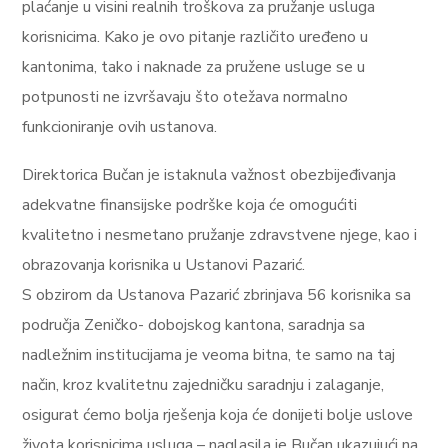
plaćanje u visini realnih troškova za pružanje usluga
korisnicima. Kako je ovo pitanje različito uređeno u
kantonima, tako i naknade za pružene usluge se u
potpunosti ne izvršavaju što otežava normalno
funkcioniranje ovih ustanova.
Direktorica Bučan je istaknula važnost obezbijeđivanja
adekvatne finansijske podrške koja će omogućiti
kvalitetno i nesmetano pružanje zdravstvene njege, kao i
obrazovanja korisnika u Ustanovi Pazarić.
S obzirom da Ustanova Pazarić zbrinjava 56 korisnika sa
područja Zeničko- dobojskog kantona, saradnja sa
nadležnim institucijama je veoma bitna, te samo na taj
način, kroz kvalitetnu zajedničku saradnju i zalaganje,
osigurat ćemo bolja rješenja koja će donijeti bolje uslove
života korisnicima usluga – naglasila je Bučan ukazujući na