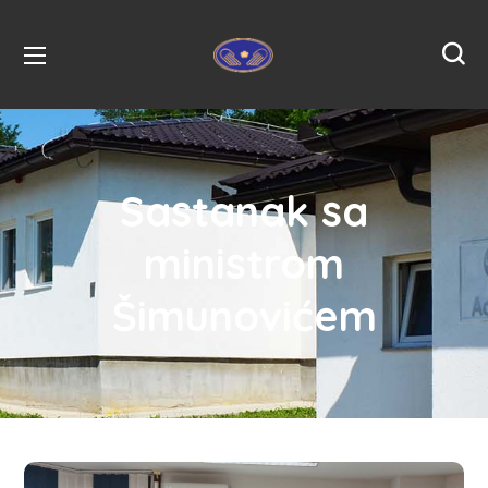
Sastanak sa
ministrom
Šimunovićem